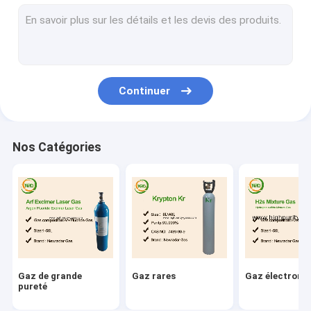
Gaz industriels
Mélanges de gaz de spécialité
Le laser d'excimère intoxique
Continuer
Gaz au néon
Gaz réfrigérant
Nos Catégories
Réservoir jetable d'hélium
Équipement de gaz de spécialité
Gaz de grande
Gaz rares
Gaz électroni
pureté