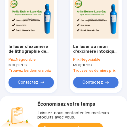
le laser d'excimère
Le laser au néon
de lithographie de
d'excimère intoxique
248 nanomètre
des mélanges de
Prix:
Négociable
Prix:
Négociable
intoxique des
fluorure de krypton
MOQ:
1PCS
MOQ:
1PCS
mélanges de gaz de
électriques
néon de krypton
Trouvez les derniers prix
Trouvez les derniers prix
Contactez
Contactez
Économisez votre temps
Laissez-nous contacter les meilleurs
produits avec vous.