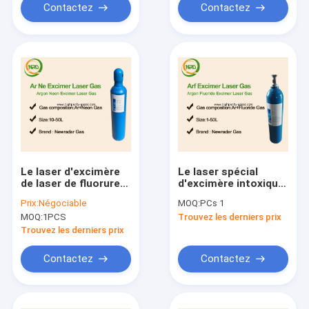
Contactez
Contactez
Le laser d'excimère
Le laser spécial
de laser de fluorure
d'excimère intoxique
de krypton intoxique
des gaz de grande
Prix:
Négociable
MOQ:
PCs 1
Ne AR des mélanges
pureté de Ne AR N F2
MOQ:
1PCS
Trouvez les derniers prix
F2 insipide
avec 10 ans
d'expériences
Trouvez les derniers prix
Contactez
Contactez