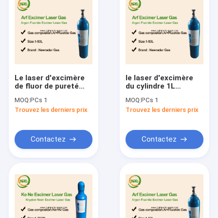
Le laser d'excimère
le laser d'excimère
de fluor de pureté
du cylindre 1L
ultra grande
intoxique pour la
MOQ:
PCs 1
MOQ:
PCs 1
intoxique ArF XeF KrF
chirurgie F2 AR de
Trouvez les derniers prix
Trouvez les derniers prix
en tant que chirurgie
laser d'oeil au
réfringente
marché de
l'Allemagne
Contactez
Contactez
Aperçu
Produits
A propos de nous