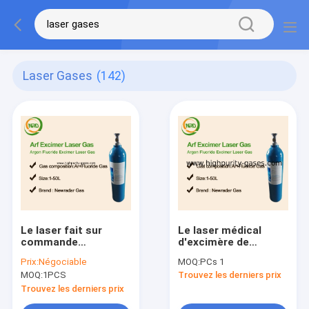
Laser Gases
(142)
Le laser fait sur
Le laser médical
commande
d'excimère de
d'excimère intoxique
chirurgie esthétique
Prix:
Négociable
MOQ:
PCs 1
le laser de fluorure
intoxique pour
MOQ:
1PCS
Trouvez les derniers prix
d'argon pour la
l'équipement logique
lithographie 193nm
de laser de marque
Trouvez les derniers prix