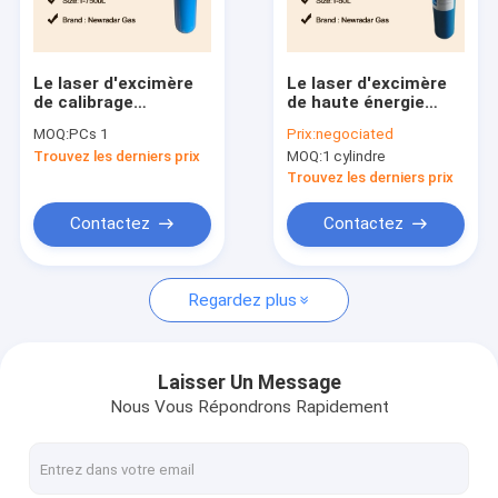
Visite d'usine
Contrôle de la qualité
Le laser d'excimère
Le laser d'excimère
de calibrage
de haute énergie
Contact
intoxique le gaz de
intoxique ArF KrF
MOQ:
PCs 1
Prix:
negociated
mélange de XeF KrF
pour la machine de
Trouvez les derniers prix
MOQ:
1 cylindre
NeF pour industriel
laser sur des
Demande de soumission
cristallins
Trouvez les derniers prix
Contactez
Contactez
Gaz de grande pureté
Regardez plus
Gaz rares
Gaz électroniques
Laisser Un Message
Nous Vous Répondrons Rapidement
Gaz organiques
Gaz isotopiques