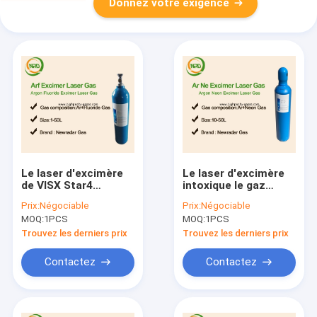
Donnez votre exigence
Le laser d'excimère
Le laser d'excimère
de VISX Star4
intoxique le gaz
intoxique le laser 16L
halogène au néon de
Prix:
Négociable
Prix:
Négociable
d'ArF de gaz de
mélanges de krypton
MOQ:
1PCS
MOQ:
1PCS
prémélange avec la
électrique
valve CGA679
Trouvez les derniers prix
Trouvez les derniers prix
Contactez
Contactez