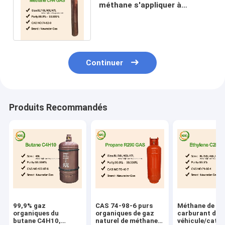
méthane s'appliquer à
l'industrie sidérurgique et à la
présence du fioul
Continuer
Produits Recommandés
99,9% gaz
CAS 74-98-6 purs
Méthane de
organiques du
organiques de gaz
carburant de
butane C4H10,
naturel de méthane
véhicule/catég