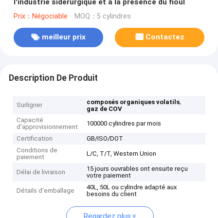
l'industrie sidérurgique et à la présence du fioul
Prix：Négociable
MOQ：5 cylindres
meilleur prix
Contactez
Description De Produit
,
composés organiques volatils
Surligner
gaz de COV
Capacité
100000 cylindres par mois
d'approvisionnement
Certification
GB/ISO/DOT
Conditions de
L/C, T/T, Western Union
paiement
15 jours ouvrables ont ensuite reçu
Délai de livraison
votre paiement
40L, 50L ou cylindre adapté aux
Détails d'emballage
besoins du client
Regardez plus