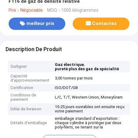
F116 de gaz de densité relative
Prix：Négociable
MOQ：1000 kilogrammes
meilleur prix
Contactez
Description De Produit
,
Gaz électrique
Surligner
pureté plus des gaz de spécialité
Capacité
3,00 tonnes par mois
d'approvisionnement
Certification
ISO/DOT/GB
Conditions de
L/C, T/T, Western Union, MoneyGram
paiement
15-25 jours ouvrables ont ensuite reçu
Délai de livraison
votre paiement
emballage standard d'exportation :
Détails d'emballage
chaque cylindre à protéger par deux
poly-filets, se tenant sur la