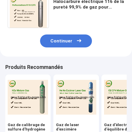
Halocarbure électrique 116 de la
pureté 99,9% de gaz pour
gravure à l'eau-forte de silice
au-dessus de silicium
Continuer
Produits Recommandés
Gaz de calibrage de
Gaz de laser
Gaz d'électron
sulfure d'hydrogène
d'excimère
d'équilibre du 