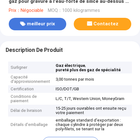
gaz pour gravure à l'eau-forte de silice au-dessus de
silicium
Prix：Négociable
MOQ：1000 kilogrammes
meilleur prix
Contactez
Description De Produit
,
Gaz électrique
Surligner
pureté plus des gaz de spécialité
Capacité
3,00 tonnes par mois
d'approvisionnement
Certification
ISO/DOT/GB
Conditions de
L/C, T/T, Western Union, MoneyGram
paiement
15-25 jours ouvrables ont ensuite reçu
Délai de livraison
votre paiement
emballage standard d'exportation :
Détails d'emballage
chaque cylindre à protéger par deux
poly-filets, se tenant sur la