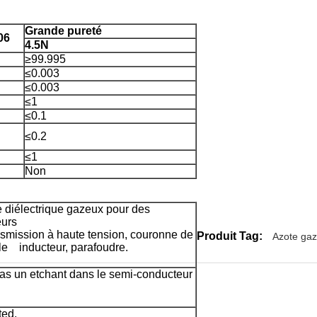
Grande pureté
06
4.5N
≥99.995
≤0.003
≤0.003
≤1
≤0.1
≤0.2
≤1
Non
 diélectrique gazeux pour des
eurs
ansmission à haute tension, couronne de
Produit Tag:
Azote ga
le inducteur, parafoudre.
as un etchant dans le semi-conducteur
ted.