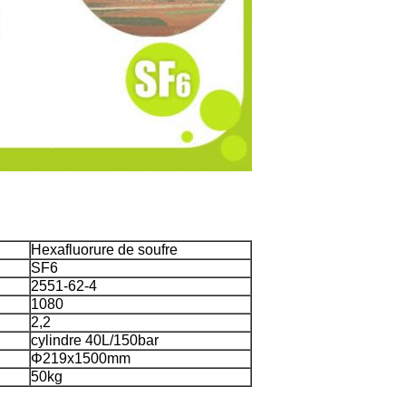
Hexafluorure de soufre
SF6
2551-62-4
1080
2,2
cylindre 40L/150bar
Φ219x1500mm
50kg