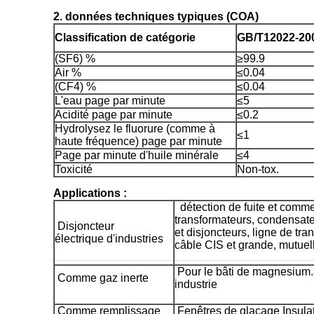
2. données techniques typiques (COA)
Classification de catégorie
GB/T12022-20
(SF6) %
≥99.9
Air %
≤0.04
(CF4) %
≤0.04
L'eau page par minute
≤5
Acidité page par minute
≤0.2
Hydrolysez le fluorure (comme à
≤1
haute fréquence) page par minute
Page par minute d'huile minérale
≤4
Toxicité
Non-tox.
Applications :
détection de fuite et comme
transformateurs, condensat
Disjoncteur
et disjoncteurs, ligne de tr
électrique d'industries
câble CIS et grande, mutuel
Pour le bâti de magnesium.
Comme gaz inerte
industrie
Comme remplissage
Fenêtres de glaçage Insula