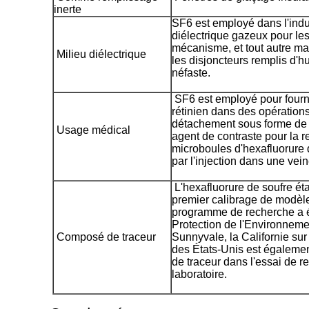
inerte
SF6 est employé dans l'indu
diélectrique gazeux pour les
mécanisme, et tout autre ma
Milieu diélectrique
les disjoncteurs remplis d'
néfaste.
SF6 est employé pour fourni
rétinien dans des opérations
détachement sous forme de 
Usage médical
agent de contraste pour la r
microboules d'hexafluorure 
par l'injection dans une vei
L'hexafluorure de soufre étai
premier calibrage de modèle
programme de recherche a é
Protection de l'Environneme
Composé de traceur
Sunnyvale, la Californie sur 
des États-Unis est égalem
de traceur dans l'essai de 
laboratoire.