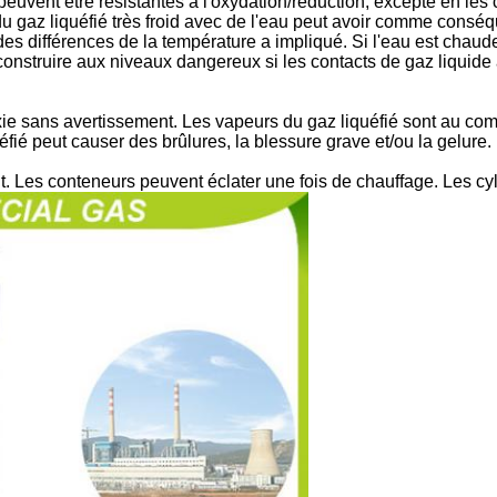
uvent être résistantes à l'oxydation/réduction, excepté en les 
du gaz liquéfié très froid avec de l'eau peut avoir comme conséqu
 différences de la température a impliqué. Si l'eau est chaude, i
construire aux niveaux dangereux si les contacts de gaz liquide
e sans avertissement. Les vapeurs du gaz liquéfié sont au comm
éfié peut causer des brûlures, la blessure grave et/ou la gelure. L
. Les conteneurs peuvent éclater une fois de chauffage. Les cy