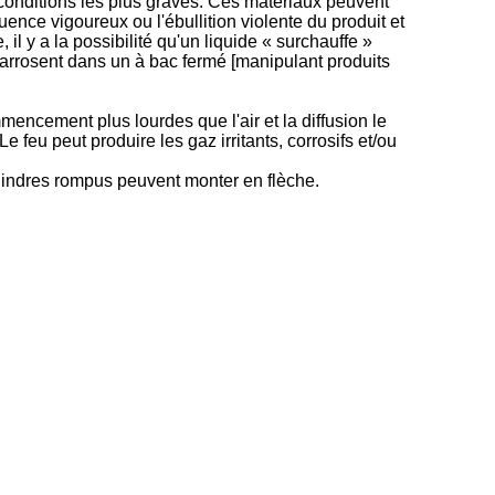
conditions les plus graves. Ces matériaux peuvent
ence vigoureux ou l'ébullition violente du produit et
l y a la possibilité qu'un liquide « surchauffe »
 arrosent dans un à bac fermé [manipulant produits
encement plus lourdes que l'air et la diffusion le
e feu peut produire les gaz irritants, corrosifs et/ou
lindres rompus peuvent monter en flèche.