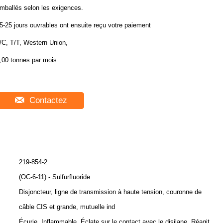
mballés selon les exigences.
5-25 jours ouvrables ont ensuite reçu votre paiement
/C, T/T, Western Union,
,00 tonnes par mois
Contactez
219-854-2
(OC-6-11) - Sulfurfluoride
Disjoncteur, ligne de transmission à haute tension, couronne de
câble CIS et grande, mutuelle ind
Écurie. Inflammable. Éclate sur le contact avec le disilane. Réagit