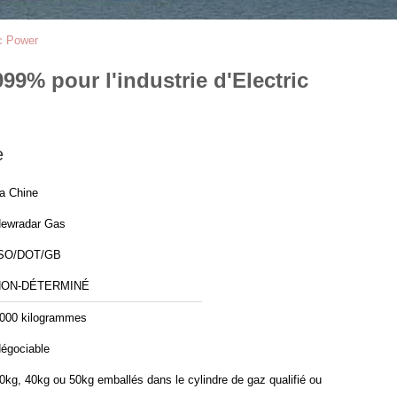
ic Power
99% pour l'industrie d'Electric
e
a Chine
ewradar Gas
SO/DOT/GB
NON-DÉTERMINÉ
000 kilogrammes
égociable
0kg, 40kg ou 50kg emballés dans le cylindre de gaz qualifié ou