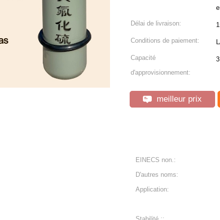
e
Délai de livraison:
1
Conditions de paiement:
L
Capacité
3
d'approvisionnement:
meilleur prix
EINECS non.:
D'autres noms:
Application:
Stabilité ::