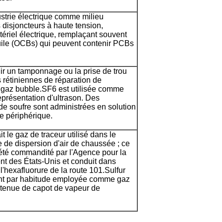
strie électrique comme milieu
 disjoncteurs à haute tension,
tériel électrique, remplaçant souvent
huile (OCBs) qui peuvent contenir PCBs
r un tamponnage ou la prise de trou
 rétiniennes de réparation de
gaz bubble.SF6 est utilisée comme
eprésentation d'ultrason. Des
de soufre sont administrées en solution
ne périphérique.
t le gaz de traceur utilisé dans le
 de dispersion d'air de chaussée ; ce
té commandité par l'Agence pour la
nt des États-Unis et conduit dans
l'hexafluorure de la route 101.Sulfur
ent par habitude employée comme gaz
retenue de capot de vapeur de