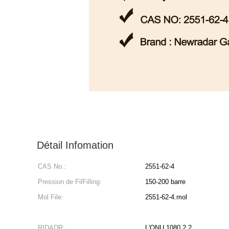
Détail Infomation
CAS No.:
2551-62-4
Pression de FilFilling:
150-200 barre
Mol File:
2551-62-4.mol
RIDADR:
L'ONU 1080 2,2