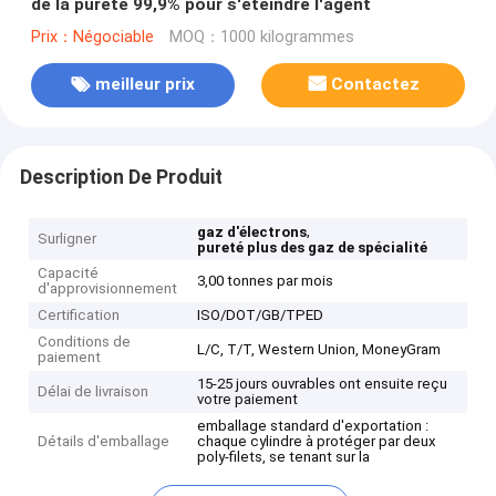
de la pureté 99,9% pour s'éteindre l'agent
Prix：Négociable
MOQ：1000 kilogrammes
meilleur prix
Contactez
Description De Produit
,
gaz d'électrons
Surligner
pureté plus des gaz de spécialité
Capacité
3,00 tonnes par mois
d'approvisionnement
Certification
ISO/DOT/GB/TPED
Conditions de
L/C, T/T, Western Union, MoneyGram
paiement
15-25 jours ouvrables ont ensuite reçu
Délai de livraison
votre paiement
emballage standard d'exportation :
Détails d'emballage
chaque cylindre à protéger par deux
poly-filets, se tenant sur la