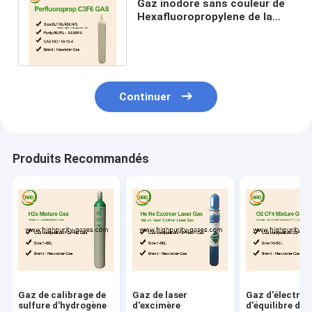
Gaz inodore sans couleur de
Hexafluoropropylene de la
pureté 99,9% pour s'éteindre
l'agent
Continuer
Produits Recommandés
Gaz de calibrage de
Gaz de laser
Gaz d'électron
sulfure d'hydrogène
d'excimère
d'équilibre du 