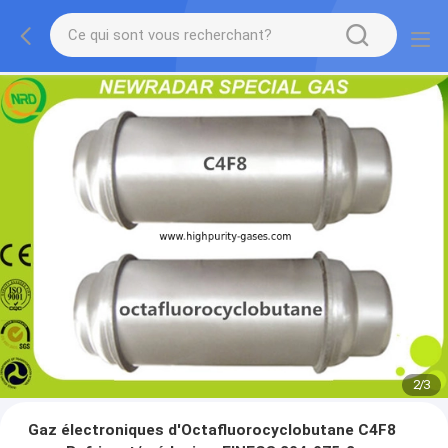
2
/
3
Gaz électroniques d'Octafluorocyclobutane C4F8