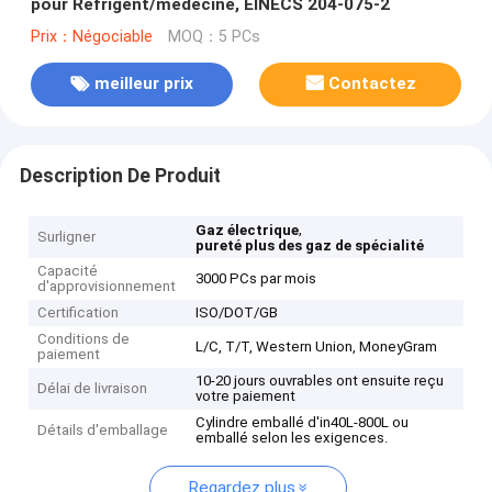
pour Refrigent/médecine, EINECS 204-075-2
Prix：Négociable
MOQ：5 PCs
meilleur prix
Contactez
Description De Produit
,
Gaz électrique
Surligner
pureté plus des gaz de spécialité
Capacité
3000 PCs par mois
d'approvisionnement
Certification
ISO/DOT/GB
Conditions de
L/C, T/T, Western Union, MoneyGram
paiement
10-20 jours ouvrables ont ensuite reçu
Délai de livraison
votre paiement
Cylindre emballé d'in40L-800L ou
Détails d'emballage
emballé selon les exigences.
Regardez plus