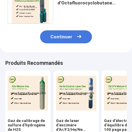
d'Octafluorocyclobutane
C4F8 pour
Refrigent/médecine, EINECS
204-075-2
Continuer
Produits Recommandés
Gaz de calibrage de
Gaz de laser
Gaz d'électron
sulfure d'hydrogène
d'excimère
d'équilibre du 
de H2S
d'Ar/F2/He/Ne
100 page par 