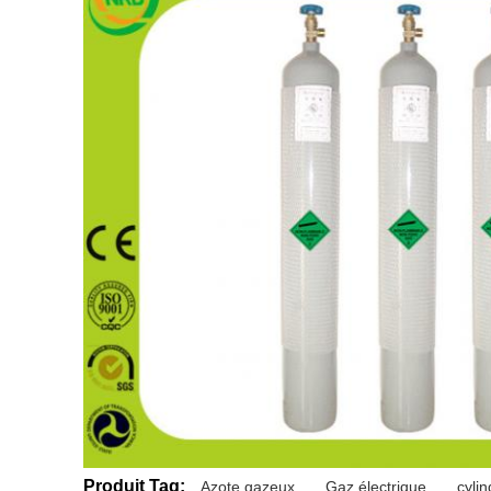
Produit Tag:
Azote gazeux
,
Gaz électrique
,
cyli