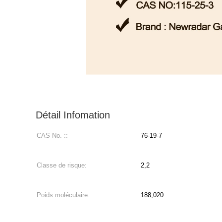
Détail Infomation
CAS No. ::
76-19-7
Classe de risque:
2,2
Poids moléculaire:
188,020