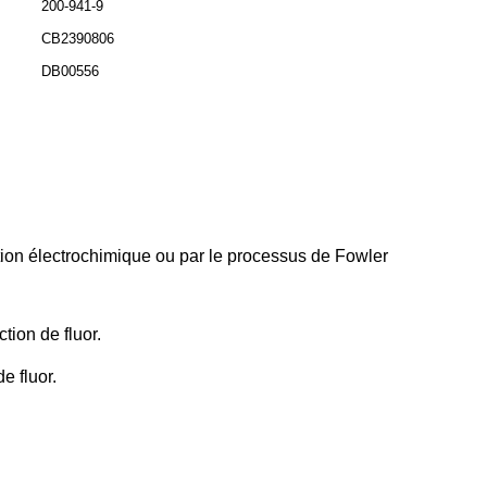
200-941-9
CB2390806
DB00556
ation électrochimique ou par le processus de Fowler
tion de fluor.
e fluor.