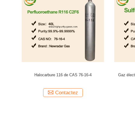
drogène de
Gaz de laser d'excimère d'Ar/F2/He/Ne
Gaz d'éle
mélangé pour la lentille produisant des lasers
page par 
d'excimère de laser de xecl
Contactez