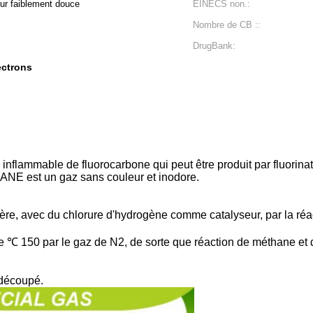
ur faiblement douce
EINECS non.:
Nombre de CB ::
DrugBank:
ectrons
 inflammable de fluorocarbone qui peut être produit par fluorin
E est un gaz sans couleur et inodore.
ère, avec du chlorure d'hydrogène comme catalyseur, par la réac
le ℃ 150 par le gaz de N2, de sorte que réaction de méthane et d
 découpé.