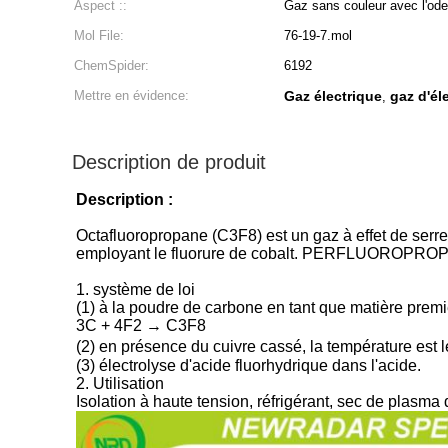
Aspect ::
Gaz sans couleur avec l'ode
Mol File:
76-19-7.mol
ChemSpider:
6192
Mettre en évidence:
Gaz électrique
gaz d'él
,
Description de produit
Description :
Octafluoropropane (C3F8) est un gaz à effet de serre
employant le fluorure de cobalt. PERFLUOROPROPAN
1. système de loi
(1) à la poudre de carbone en tant que matière premi
3C + 4F2 → C3F8
(2) en présence du cuivre cassé, la température est 
(3) électrolyse d'acide fluorhydrique dans l'acide.
2. Utilisation
Isolation à haute tension, réfrigérant, sec de plasma