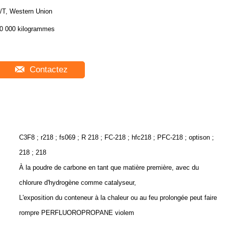
/T, Western Union
0 000 kilogrammes
Contactez
C3F8 ; r218 ; fs069 ; R 218 ; FC-218 ; hfc218 ; PFC-218 ; optison ;
218 ; 218
À la poudre de carbone en tant que matière première, avec du
chlorure d'hydrogène comme catalyseur,
L'exposition du conteneur à la chaleur ou au feu prolongée peut faire
rompre PERFLUOROPROPANE violem