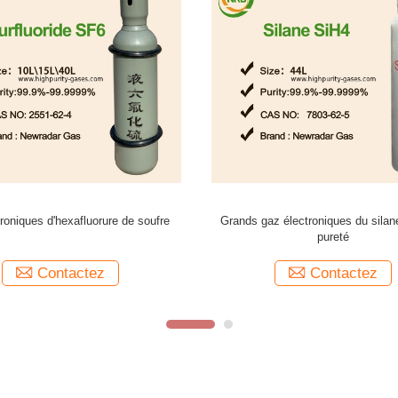
ctrons d'air d'équilibre du gaz 100
Fluorure NF3, d'azote gaz 
minute de calibrage d'isobutylène
Contactez
Contactez