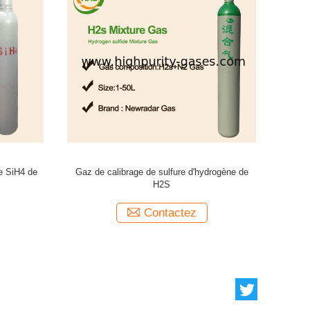
nf3
Milieu diélectrique gazeux de gaz d'industrie de
Halo
soufre de gaz électronique d'hexafluorure
Contactez