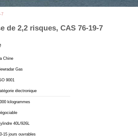
-7
 de 2,2 risques, CAS 76-19-7
e
a Chine
ewradar Gas
SO 9001
atégorie électronique
000 kilogrammes
égociable
ylindre 40L/926L
0-15 jours ouvrables