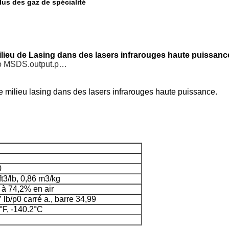
lus des gaz de spécialité
ieu de Lasing dans des lasers infrarouges haute puissanc
 Co MSDS.output.p…
milieu lasing dans des lasers infrarouges haute puissance.
0
ft3/lb, 0,86 m3/kg
à 74,2% en air
 lb/p0 carré a., barre 34,99
°F, -140.2°C