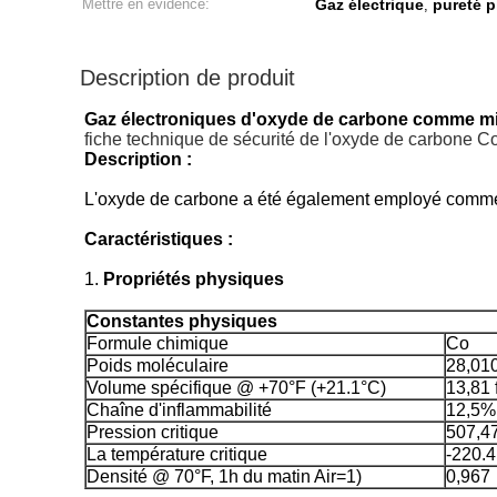
Mettre en évidence:
Gaz électrique
pureté p
,
Description de produit
Gaz électroniques d'oxyde de carbone comme mil
fiche technique de sécurité de l'oxyde de carbone
Description :
L'oxyde de carbone a été également employé comme 
Caractéristiques :
1.
Propriétés physiques
Constantes physiques
Formule chimique
Co
Poids moléculaire
28,01
Volume spécifique @ +70°F (+21.1°C)
13,81 
Chaîne d'inflammabilité
12,5% 
Pression critique
507,47
La température critique
-220.4
Densité @ 70°F, 1h du matin Air=1)
0,967