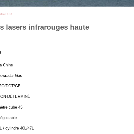
issance
 lasers infrarouges haute
e
a Chine
ewradar Gas
SO/DOT/GB
NON-DÉTERMINÉ
ètre cube 45
égociable
L / cylindre 40L/47L