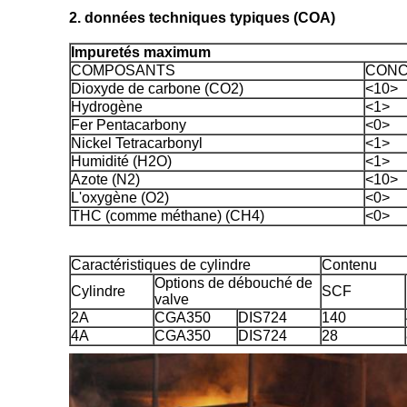
2. données techniques typiques (COA)
Impuretés maximum
COMPOSANTS
CONCE
Dioxyde de carbone (CO2)
<10>
Hydrogène
<1>
Fer Pentacarbony
<0>
Nickel Tetracarbonyl
<1>
Humidité (H2O)
<1>
Azote (N2)
<10>
L'oxygène (O2)
<0>
THC (comme méthane) (CH4)
<0>
Caractéristiques de cylindre
Contenu
Options de débouché de
Cylindre
SCF
valve
2A
CGA350
DIS724
140
4A
CGA350
DIS724
28