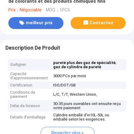
de colorants et des produits chimiques fins
Prix：Négociable
MOQ：1PCS
meilleur prix
Contactez
Description De Produit
,
pureté plus des gaz de spécialité
Surligner
gaz de cylindre de pureté
Capacité
3000 PCs par mois
d'approvisionnement
Certification
ISO/DOT/GB
Conditions de
L/C, T/T, Western Union,
paiement
30-35 jours ouvrables ont ensuite reçu
Délai de livraison
votre paiement
Cylindre emballé d'in10L-50L ou
Détails d'emballage
emballé selon les exigences.
Regardez plus