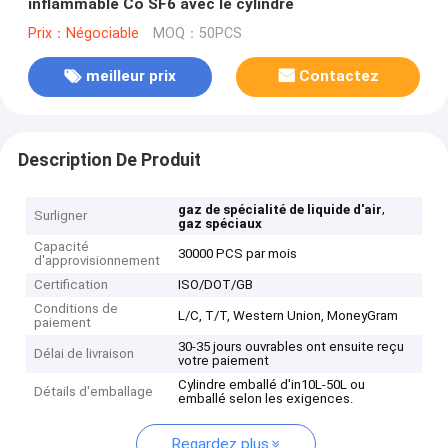
inflammable Co SF6 avec le cylindre
Prix：Négociable
MOQ：50PCS
meilleur prix
Contactez
Description De Produit
,
gaz de spécialité de liquide d'air
Surligner
gaz spéciaux
Capacité
30000 PCS par mois
d'approvisionnement
Certification
ISO/DOT/GB
Conditions de
L/C, T/T, Western Union, MoneyGram
paiement
30-35 jours ouvrables ont ensuite reçu
Délai de livraison
votre paiement
Cylindre emballé d'in10L-50L ou
Détails d'emballage
emballé selon les exigences.
Regardez plus