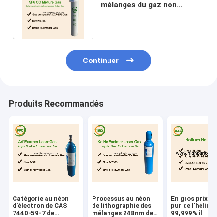
mélanges du gaz non
inflammable Co SF6 avec le
cylindre
Continuer
Produits Recommandés
Catégorie au néon
Processus au néon
En gros prix d
d'électron de CAS
de lithographie des
pur de l'hélium
7440-59-7 de
mélanges 248nm de
99,999% il