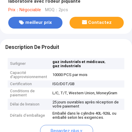
laboratoire avec l'odeur piquante
Prix：Négociable
MOQ：2pcs
meilleur prix
Contactez
Description De Produit
,
gaz industriels et médicaux
Surligner
gaz industriels
Capacité
10000 PCS par mois
d'approvisionnement
Certification
ISO/DOT/GB
Conditions de
L/C, T/T, Western Union, MoneyGram
paiement
25 jours ouvrables après réception de
Délai de livraison
votre paiement
Emballé dans le cylindre 40L-926L ou
Détails d'emballage
emballé selon les exigences.
Regardez plus