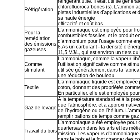
réfrigérant utile. Il était utilisé géné
chlorofluorocarbones (s). L'ammoniaq
Réfrigération
pistes industrielles d'applications et
sa haute énergie
efficacité et coût bas
L'ammoniaque est employée pour frot
Pour la
combustibles fossiles, et le produit en
remédiation
d'ammonium pour l'usage comme eng
des émissions
8.As un carburant - la densité d'éner
gazeuses
11,5 MJ/L, qui est environ un tiers qu
L'ammoniaque, comme la vapeur libéré
Comme
l'utilisation significative comme stim
stimulant
utilisée généralement dans la fabric
une réduction de bouleau
L'ammoniaque liquide est employée p
Textile
coton, donnant des propriétés comme l
En particulier, elle est employée pour
À la température standard et à la pr
que l'atmosphère, et a approximativ
Gaz de levage
de l'hydrogène ou de l'hélium. L'am
remplir ballons de temps comme gaz
L'ammoniaque a été employée pour o
quartersawn dans les arts et les méti
Travail du bois
mission. Les vapeurs d'ammoniaque r
dans le bois et le font changer des c