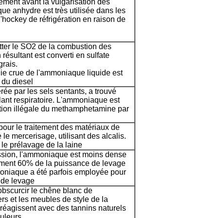
ralement avant la vulgarisation des
ue anhydre est très utilisée dans les
 d'hockey de réfrigération en raison de
ter le SO2 de la combustion des
 résultant est converti en sulfate
rais.
gie crue de l'ammoniaque liquide est
i du diesel
e par les sels sentants, a trouvé
ulant respiratoire. L'ammoniaque est
ation illégale du methamphetamine par
our le traitement des matériaux de
e mercerisage, utilisant des alcalis.
 le prélavage de la laine
ession, l'ammoniaque est moins dense
ement 60% de la puissance de levage
moniaque a été parfois employée pour
 de levage
bscurcir le chêne blanc de
ers et les meubles de style de la
éagissent avec des tannins naturels
ouleurs