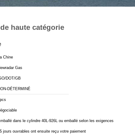
de haute catégorie
e
a Chine
ewradar Gas
SO/DOT/GB
NON-DÉTERMINÉ
pcs
égociable
mballé dans le cylindre 40L-926L ou emballé selon les exigences.
5 jours ouvrables ont ensuite reçu votre paiement