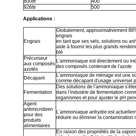
800ltr
400
926ltr
500
Applications :
Globalement, approximativement 8
engrais
Engrais
en tant que ses sels, solutions ou anh
aide à fournir les plus grands rendeme
blé
Précurseur
L'ammoniaque est directement ou indi
aux composés
des composés contenant de l'azote
azotés
L'ammoniaque de ménage est une sol
Décapant
comme décapant d'usage universel p
Des solutions de l'ammoniaque s'ét
Fermentation
dans l'industrie de fermentation com
organismes et pour ajuster le pH pen
Agent
antimicrobien
L'ammoniaque anhydre est actuelle
pour des
réduire ou éliminer la contamination
produits
alimentaires
En raison des propriétés de la vapor