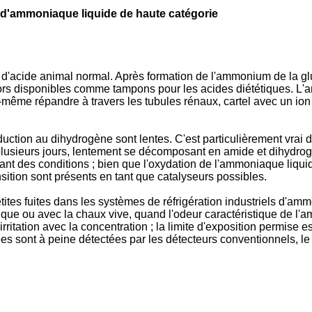
 d'ammoniaque liquide de haute catégorie
 d'acide animal normal. Après formation de l'ammonium de la glu
ors disponibles comme tampons pour les acides diététiques. L'a
e-même répandre à travers les tubules rénaux, cartel avec un io
éduction au dihydrogène sont lentes. C'est particulièrement vrai 
plusieurs jours, lentement se décomposant en amide et dihydrog
nt des conditions ; bien que l'oxydation de l'ammoniaque liquide 
ansition sont présents en tant que catalyseurs possibles.
tites fuites dans les systèmes de réfrigération industriels d'a
stique ou avec la chaux vive, quand l'odeur caractéristique de
rritation avec la concentration ; la limite d'exposition permise 
s sont à peine détectées par les détecteurs conventionnels, le t