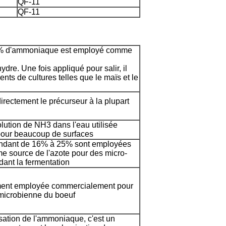
QF-11
QF-11
8% d'ammoniaque est employé comme
ydre. Une fois appliqué pour salir, il
nts de cultures telles que le maïs et le
rectement le précurseur à la plupart
ution de NH3 dans l'eau utilisée
our beaucoup de surfaces
endant de 16% à 25% sont employées
me source de l'azote pour des micro-
dant la fermentation
ment employée commercialement pour
 microbienne du boeuf
isation de l'ammoniaque, c'est un