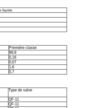
 liquide
Première classe
99,9
0,16
0,07
1,6
0,7
Type de valve
QF-11
QF-11