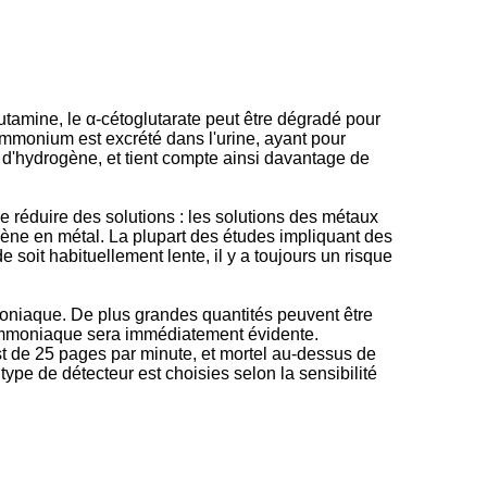
tamine, le α-cétoglutarate peut être dégradé pour
mmonium est excrété dans l'urine, ayant pour
n d'hydrogène, et tient compte ainsi davantage de
de réduire des solutions : les solutions des métaux
ène en métal. La plupart des études impliquant des
soit habituellement lente, il y a toujours un risque
mmoniaque. De plus grandes quantités peuvent être
 l'ammoniaque sera immédiatement évidente.
est de 25 pages par minute, et mortel au-dessus de
ype de détecteur est choisies selon la sensibilité