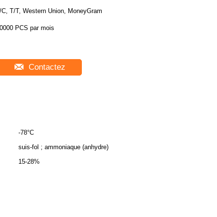
/C, T/T, Western Union, MoneyGram
0000 PCS par mois
Contactez
-78°C
suis-fol ; ammoniaque (anhydre)
15-28%