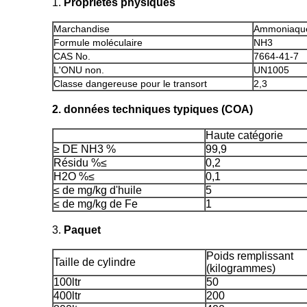
1.
Propriétés physiques
Marchandise
Ammoniaque
Formule moléculaire
NH3
CAS No.
7664-41-7
L'ONU non.
UN1005
Classe dangereuse pour le transort
2,3
2. données techniques typiques (COA)
Haute catégorie
≥ DE NH3 %
99,9
Résidu %≤
0,2
H2O %≤
0,1
≤ de mg/kg d'huile
5
≤ de mg/kg de Fe
1
3.
Paquet
Poids remplissant
Taille de cylindre
(kilogrammes)
100ltr
50
400ltr
200