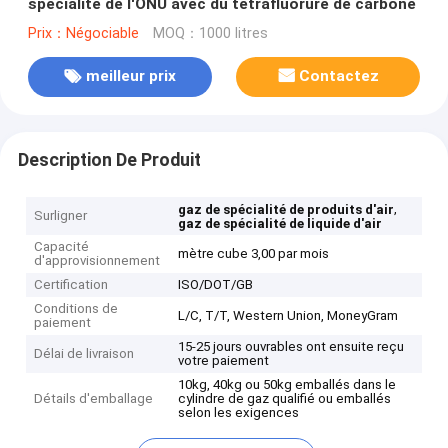
spécialité de l'ONU avec du tétrafluorure de carbone
Prix：Négociable
MOQ：1000 litres
meilleur prix
Contactez
Description De Produit
,
gaz de spécialité de produits d'air
Surligner
gaz de spécialité de liquide d'air
Capacité
mètre cube 3,00 par mois
d'approvisionnement
Certification
ISO/DOT/GB
Conditions de
L/C, T/T, Western Union, MoneyGram
paiement
15-25 jours ouvrables ont ensuite reçu
Délai de livraison
votre paiement
10kg, 40kg ou 50kg emballés dans le
Détails d'emballage
cylindre de gaz qualifié ou emballés
selon les exigences