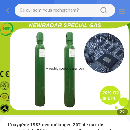
2
/
2
L'oxygène 1982 des mélanges 20% de gaz de