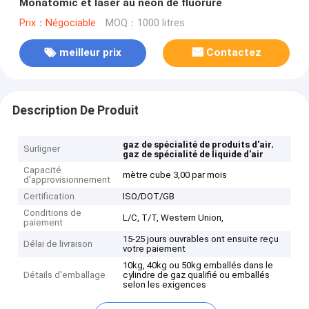
Monatomic et laser au néon de fluorure
Prix：Négociable
MOQ：1000 litres
meilleur prix
Contactez
Description De Produit
,
gaz de spécialité de produits d'air
Surligner
gaz de spécialité de liquide d'air
Capacité
mètre cube 3,00 par mois
d'approvisionnement
Certification
ISO/DOT/GB
Conditions de
L/C, T/T, Western Union,
paiement
15-25 jours ouvrables ont ensuite reçu
Délai de livraison
votre paiement
10kg, 40kg ou 50kg emballés dans le
Détails d'emballage
cylindre de gaz qualifié ou emballés
selon les exigences