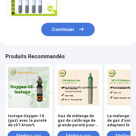
le cylindre en aluminium de
détecteurs
Continuer
Produits Recommandés
Isotope Oxygen-18
Gaz de mélange de
Le mélange ch
(gaz) avec la pureté
gaz de calibrage de
de gaz d'usine
de ≥97 Atom%
grande pureté pour
adaptent le pri
des applications de
gaz aux besoin
lithographie
client de calib
Meilleur prix
Meilleur prix
Meilleur p