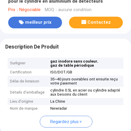
pour le cylindre en aluminium de détecteurs
Prix：Négociable
MOQ：aucune condition
meilleur prix
Contactez
Description De Produit
,
gaz inodore sans couleur
Surligner
gaz de table périodique
Certification
ISO/DOT/GB
35~40 jours ouvrables ont ensuite reçu
Délai de livraison
votre paiement
cylindre 0.5L en acier ou cylindre adapté
Détails d'emballage
aux besoins du client
Lieu d'origine
La Chine
Nom de marque
Newradar
Regardez plus