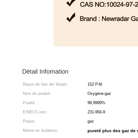
Détail Infomation
Rayon de Van der Waals:
152 P.M.
Nom de produit:
Oxygène-gaz
Pureté:
99,9999%
EINECS non.:
231-956-9
Phase:
gaz
Mettre en évidence:
pureté plus des gaz de 