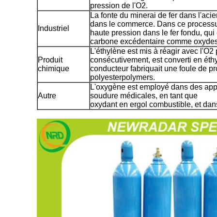
pression de l'O2.
La fonte du minerai de fer dans l'ac
dans le commerce. Dans ce processus,
Industriel
haute pression dans le fer fondu, qui
carbone excédentaire comme oxydes,
L'éthylène est mis à réagir avec l'O2 
Produit
consécutivement, est converti en éthy
chimique
conducteur fabriquait une foule de pro
polyesterpolymers.
L'oxygène est employé dans des appli
Autre
soudure médicales, en tant que
oxydant en ergol combustible, et dans