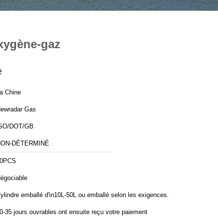
oxygène-gaz
e
a Chine
ewradar Gas
SO/DOT/GB
NON-DÉTERMINÉ
50PCS
égociable
ylindre emballé d'in10L-50L ou emballé selon les exigences.
0-35 jours ouvrables ont ensuite reçu votre paiement