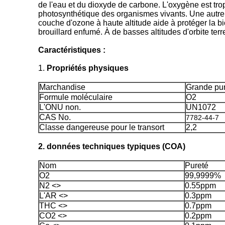
de l'eau et du dioxyde de carbone. L'oxygène est trop
photosynthétique des organismes vivants. Une autre f
couche d'ozone à haute altitude aide à protéger la bi
brouillard enfumé. À de basses altitudes d'orbite ter
Caractéristiques :
1.
Propriétés physiques
Marchandise
Grande pu
Formule moléculaire
O2
L'ONU non.
UN1072
CAS No.
7782-44-7
Classe dangereuse pour le transort
2,2
2. données techniques typiques (COA)
Nom
Pureté
O2
99,9999%
N2 <>
0.55ppm
L'AR <>
0.3ppm
THC <>
0.7ppm
CO2 <>
0.2ppm