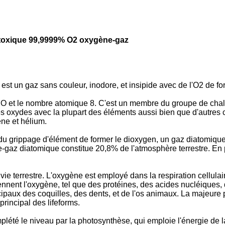
ntoxique 99,9999% O2 oxygène-gaz
 est un gaz sans couleur, inodore, et insipide avec de l'O2 de f
O et le nombre atomique 8. C'est un membre du groupe de chalc
es oxydes avec la plupart des éléments aussi bien que d'autres 
ne et hélium.
du grippage d'élément de former le dioxygen, un gaz diatomique
ne-gaz diatomique constitue 20,8% de l'atmosphère terrestre. 
 vie terrestre. L'oxygène est employé dans la respiration cellul
nnent l'oxygène, tel que des protéines, des acides nucléiques,
cipaux des coquilles, des dents, et de l'os animaux. La majeure
rincipal des lifeforms.
été le niveau par la photosynthèse, qui emploie l'énergie de la