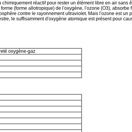
 chimiquement réactif pour rester un élément libre en air sans êt
orme (forme allotropique) de l'oxygène, l'ozone (O3), absorbe f
osphère contre le rayonnement ultraviolet. Mais l'ozone est un p
restre, le suffisamment d'oxygène atomique est présent pour caus
reté oxygène-gaz