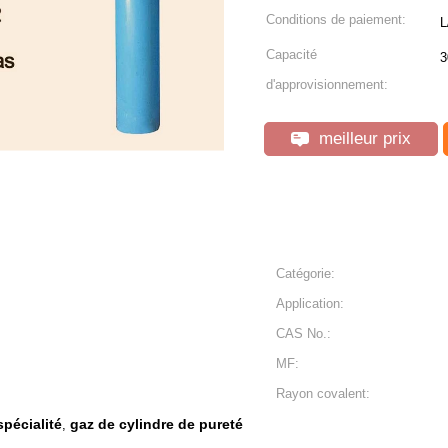
Conditions de paiement:
L
Capacité
3
d'approvisionnement:
meilleur prix
Catégorie:
Application:
CAS No.:
MF:
Rayon covalent:
spécialité
gaz de cylindre de pureté
,