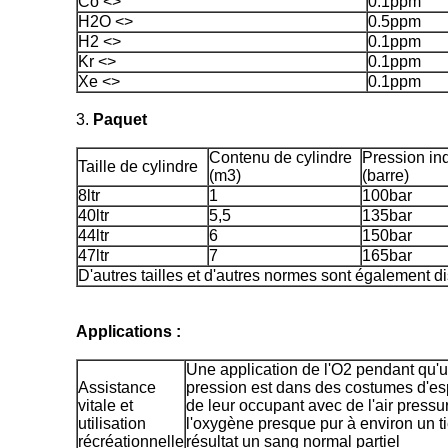
Co <>
0.1ppm
H2O <>
0.5ppm
H2 <>
0.1ppm
Kr <>
0.1ppm
Xe <>
0.1ppm
3.
Paquet
Contenu de cylindre
Pression in
Taille de cylindre
(m3)
(barre)
8ltr
1
100bar
40ltr
5,5
135bar
44ltr
6
150bar
47ltr
7
165bar
D'autres tailles et d'autres normes sont également d
Applications :
Une application de l'O2 pendant qu'
Assistance
pression est dans des costumes d'es
vitale et
de leur occupant avec de l'air pressu
utilisation
l'oxygène presque pur à environ un t
récréationnelle
résultat un sang normal partiel