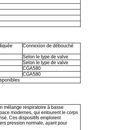
diquée
Connexion de débouché
Selon le type de valve
Selon le type de valve
CGA580
CGA580
isponibles
un mélange respiratoire à basse
pace modernes, qui entourent le corps
risé. Ces dispositifs emploient
iers pression normale, ayant pour