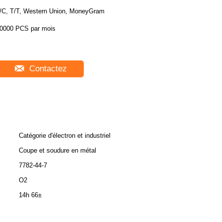
/C, T/T, Western Union, MoneyGram
0000 PCS par mois
Contactez
Catégorie d'électron et industriel
Coupe et soudure en métal
7782-44-7
O2
14h 66±