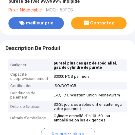
pureté de l'AR 99,9999% insipide
Prix：Négociable
MOQ：50PCS
meilleur prix
Contactez
Description De Produit
,
pureté plus des gaz de spécialité
Surligner
gaz de cylindre de pureté
Capacité
30000 PCS par mois
d'approvisionnement
Certification
ISO/DOT/GB
Conditions de
L/C, T/T, Western Union, MoneyGram
paiement
30-35 jours ouvrables ont ensuite reçu
Délai de livraison
votre paiement
Cylindre emballé d'in10L-50L ou
Détails d'emballage
emballé selon les exigences.
Regardez plus