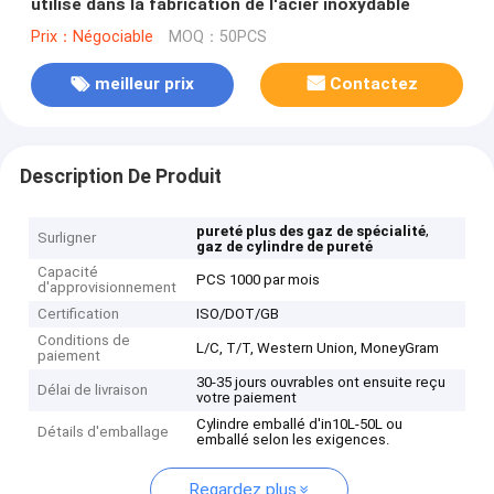
utilisé dans la fabrication de l'acier inoxydable
Prix：Négociable
MOQ：50PCS
meilleur prix
Contactez
Description De Produit
,
pureté plus des gaz de spécialité
Surligner
gaz de cylindre de pureté
Capacité
PCS 1000 par mois
d'approvisionnement
Certification
ISO/DOT/GB
Conditions de
L/C, T/T, Western Union, MoneyGram
paiement
30-35 jours ouvrables ont ensuite reçu
Délai de livraison
votre paiement
Cylindre emballé d'in10L-50L ou
Détails d'emballage
emballé selon les exigences.
Regardez plus