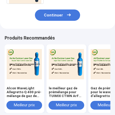
Continuer
Produits Recommandés
Alcon WaveLight
le meilleur gaz de
Gaz de prémél
Allegretto Q 400 pré-
prémélange pour
pour le waveli
mélange de gaz de
TUIMIX CTMN ArF
d'allegretto d'
qualité clinique
V2.0 pour des
400HZ 20L au
cristallins aux pays
marché de l'E
Meilleur prix
Meilleur prix
Meilleur p
d'Eu