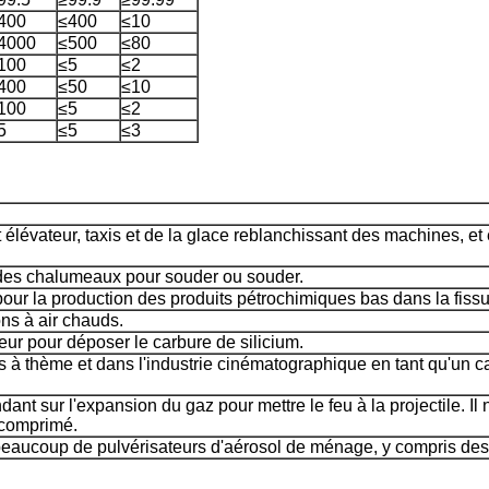
400
≤400
≤10
4000
≤500
≤80
100
≤5
≤2
400
≤50
≤10
100
≤5
≤2
5
≤5
≤3
élévateur, taxis et de la glace reblanchissant des machines, et e
 des chalumeaux pour souder ou souder.
r la production des produits pétrochimiques bas dans la fissu
ons à air chauds.
eur pour déposer le carbure de silicium.
s à thème et dans l'industrie cinématographique en tant qu'un 
 sur l'expansion du gaz pour mettre le feu à la projectile. Il ne
 comprimé.
aucoup de pulvérisateurs d'aérosol de ménage, y compris des 