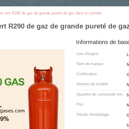
rant vert R290 de gaz de grande pureté de gaz dans le cylindre
vert R290 de gaz de grande pureté de gaz
Informations de bas
Lieu d'origine:
L
Nom de marque:
N
Certification:
G
Numéro de modèle:
Quantité de commande min:
5
Prix:
N
Détails d'emballage:
G
5