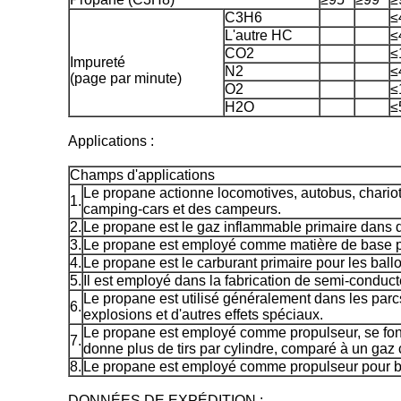
C3H6
≤
L'autre HC
≤
CO2
≤
Impureté
N2
≤
(page par minute)
O2
≤
H2O
≤
Applications :
Champs d'applications
Le propane actionne locomotives, autobus, chariot 
1.
camping-cars et des campeurs.
2.
Le propane est le gaz inflammable primaire dans
3.
Le propane est employé comme matière de base pou
4.
Le propane est le carburant primaire pour les ball
5.
Il est employé dans la fabrication de semi-conduct
Le propane est utilisé généralement dans les parc
6.
explosions et d'autres effets spéciaux.
Le propane est employé comme propulseur, se fondant
7.
donne plus de tirs par cylindre, comparé à un gaz
8.
Le propane est employé comme propulseur pour be
DONNÉES DE EXPÉDITION :