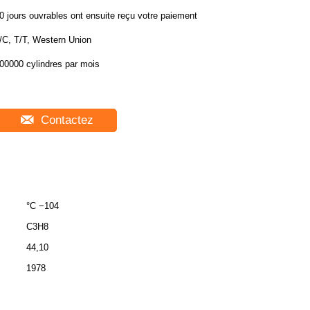
0 jours ouvrables ont ensuite reçu votre paiement
/C, T/T, Western Union
00000 cylindres par mois
Contactez
°C −104
C3H8
44,10
1978