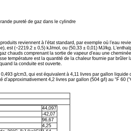
grande pureté de gaz dans le cylindre
roduits reviennent à l'état standard, par exemple où l'eau revie
e), est (−2219.2 ± 0,5) kJ/mol, ou (50,33 ± 0,01) MJ/kg. L'entha
s gaz chauds comprenant la sortie de vapeur d'eau une cheminée
sse température est la quantité de la chaleur fournie par brûler
 quand la conduite est ouverte.
 0,493 g/cm3, qui est équivalent à 4,11 livres par gallon liqui
é d'approximativement 4,2 livres par gallon (504 g/l) au °F 60 (°
44,097
-42,07
96,67
4,25