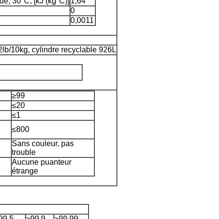
de, 30°C, [kJ (kg°C)]
1,64
0
0,0011
2lb/10kg, cylindre recyclable 926L
≥99
≤20
≤1
≤800
Sans couleur, pas
trouble
Aucune puanteur
étrange
99.5
≥99.9
≥99.99