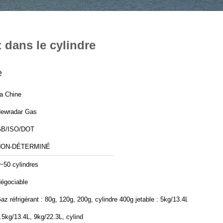
 dans le cylindre
e
a Chine
ewradar Gas
B/ISO/DOT
NON-DÉTERMINÉ
~50 cylindres
égociable
az réfrigérant : 80g, 120g, 200g, cylindre 400g jetable : 5kg/13.4L,
.5kg/13.4L, 9kg/22.3L, cylind