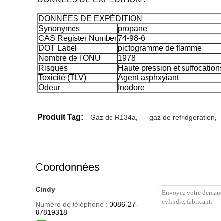
DONNÉES DE EXPÉDITION
Synonymes
propane
CAS Register Number
74-98-6
DOT Label
pictogramme de flamme
Nombre de l'ONU
1978
Risques
Haute pression et suffocation
Toxicité (TLV)
Agent asphxyiant
Odeur
Inodore
Produit Tag:
Gaz de R134a
,
gaz de refridgeration
,
Coordonnées
Cindy
Numéro de téléphone :
0086-27-
87819318