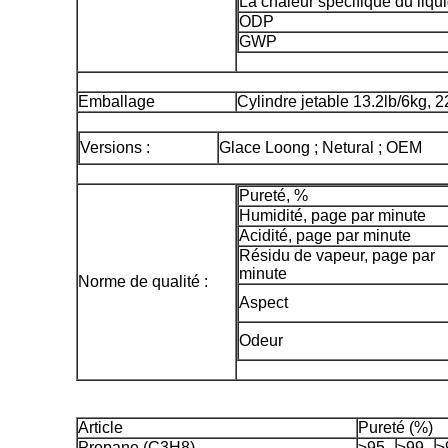
La chaleur spécifique du liqui
ODP
GWP
Emballage
Cylindre jetable 13.2lb/6kg, 2
Versions :
Glace Loong ; Netural ; OEM
Pureté, %
Humidité, page par minute
Acidité, page par minute
Résidu de vapeur, page par
minute
Norme de qualité :
Aspect
Odeur
Article
Pureté (%)
Propane (C3H8)
≥95
≥99
≥